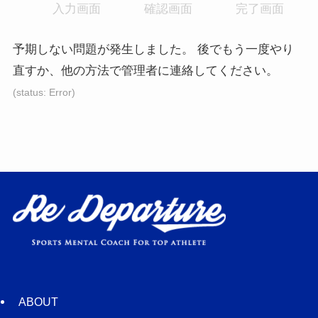
入力画面
現
確認画面
現
完了画面
現
在
在
在
表
表
表
予期しない問題が発生しました。 後でもう一度やり
示
示
示
直すか、他の方法で管理者に連絡してください。
さ
さ
さ
(status: Error)
れ
れ
れ
て
て
て
い
い
い
る
る
る
画
画
画
面
面
面
で
で
で
す。
す。
す。
ABOUT