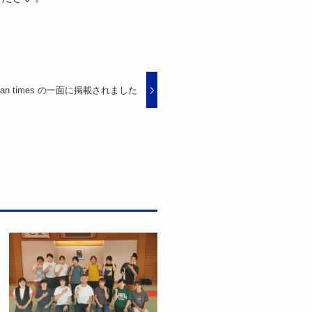
示
さ
れ
て
い
pan times の一面に掲載されました
る
画
面
で
す。