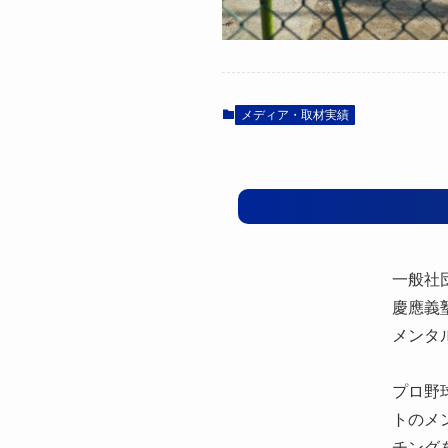
メディア・取材実績
一般社
慶應義
メンタ
プロ野
トのメ
チング