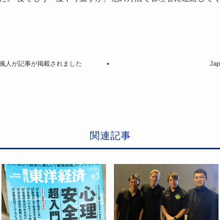
示
示
さ
さ
れ
れ
て
て
い
い
颯人が記事が掲載されました
Ja
る
る
画
画
面
面
で
で
す。
す。
関連記事