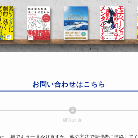
お問い合わせはこちら
2
現
確認画面
現
在
在
表
表
た。 後でもう一度やり直すか、他の方法で管理者に連絡して