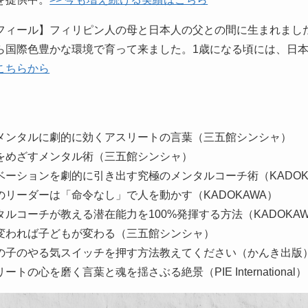
フィール】フィリピン人の母と日本人の父との間に生まれまし
ら国際色豊かな環境で育って来ました。1歳になる頃には、日
こちらから
】
メンタルに劇的に効くアスリートの言葉（三五館シンシャ）
をめざすメンタル術（三五館シンシャ）
ベーションを劇的に引き出す究極のメンタルコーチ術（KADOK
のリーダーは「命令なし」で人を動かす（KADOKAWA）
タルコーチが教える潜在能力を100%発揮する方法（KADOKA
変われば子どもが変わる（三五館シンシャ）
の子のやる気スイッチを押す方法教えてください（かんき出版
ートの心を磨く言葉と魂を揺さぶる絶景（PIE International