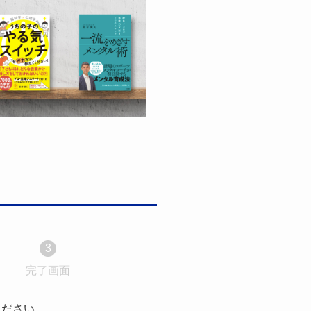
3
完了画面
現
在
表
ください。