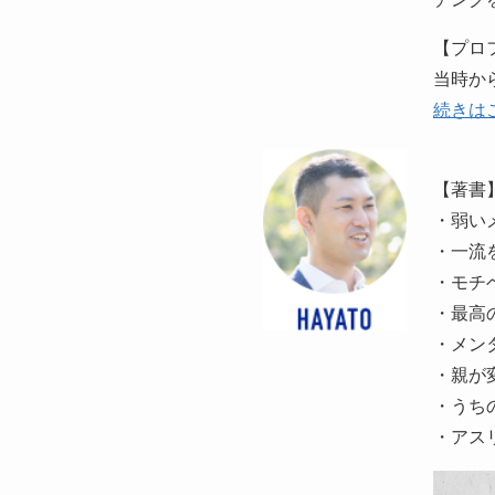
【プロ
当時か
続きは
【著書
・弱い
・一流
・モチ
・最高
・メン
・親が
・うち
・アスリ