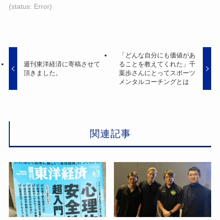
(status: Error)
れ
れ
れ
て
て
て
い
い
い
る
る
る
「どんな自分にも価値があ
画
画
画
週刊東洋経済に寄稿させて
ることを教えてくれた」千
面
面
面
頂きました。
葉歩さんにとってスポーツ
メンタルコーチングとは
で
で
で
す。
す。
す。
関連記事