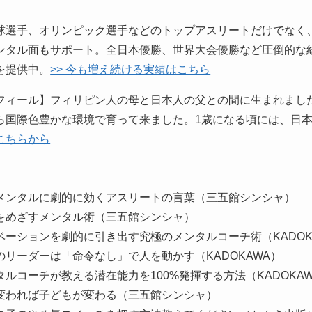
球選手、オリンピック選手などのトップアスリートだけでなく
ンタル面もサポート。全日本優勝、世界大会優勝など圧倒的な
を提供中。
>> 今も増え続ける実績はこちら
フィール】フィリピン人の母と日本人の父との間に生まれまし
ら国際色豊かな環境で育って来ました。1歳になる頃には、日
こちらから
】
メンタルに劇的に効くアスリートの言葉（三五館シンシャ）
をめざすメンタル術（三五館シンシャ）
ベーションを劇的に引き出す究極のメンタルコーチ術（KADOK
のリーダーは「命令なし」で人を動かす（KADOKAWA）
タルコーチが教える潜在能力を100%発揮する方法（KADOKA
変われば子どもが変わる（三五館シンシャ）