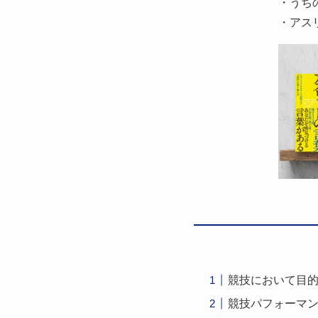
・うち
・アスリ
競技において目
競技パフォーマン