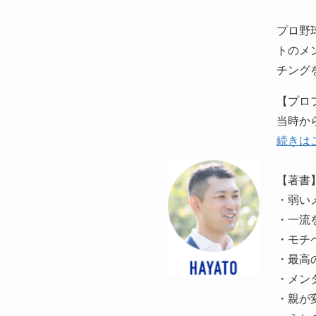
プロ野
トのメ
チング
【プロ
当時か
続きは
【著書
・弱い
・一流
・モチ
・最高
・メン
・親が