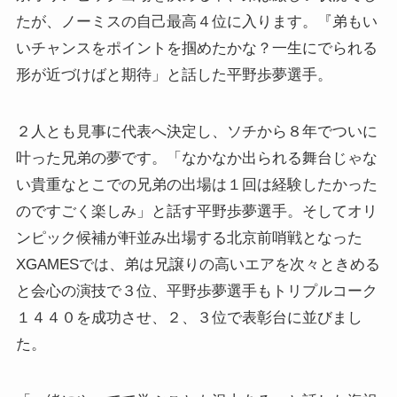
たが、ノーミスの自己最高４位に入ります。『弟もい
いチャンスをポイントを掴めたかな？一生にでられる
形が近づけばと期待」と話した平野歩夢選手。
２人とも見事に代表へ決定し、ソチから８年でついに
叶った兄弟の夢です。「なかなか出られる舞台じゃな
い貴重なとこでの兄弟の出場は１回は経験したかった
のですごく楽しみ」と話す平野歩夢選手。そしてオリ
ンピック候補が軒並み出場する北京前哨戦となった
XGAMESでは、弟は兄譲りの高いエアを次々ときめる
と会心の演技で３位、平野歩夢選手もトリプルコーク
１４４０を成功させ、２、３位で表彰台に並びまし
た。