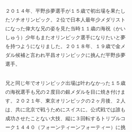
２０１４年、平野歩夢選手が１５歳で初出場を果たし
たソチオリンピック。２位で日本人最年少メダリスト
になった偉大な兄の姿を見た当時１１歳の海祝（かい
しゅう）少年もまたオリンピック選手になりたいと夢
を持つようになりました。２０１８年、１９歳で金メ
ダル候補と言われ平昌オリンピックに挑んだ平野歩夢
選手。
兄と同じ年でオリンピック出場は叶わなかった１５歳
の海祝選手も兄の２度目の銀メダルを目に焼き付けま
す。２０２１年、東京オリンピックの２ヶ月後、２人
は、共に北京で戦うためにスイスに。公式戦では誰も
成功させたことない大技、縦に３回転するトリプルコ
ーク１４４０（フォーンティーンフォーティー）に挑