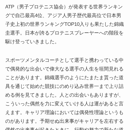
ATP（男子プロテニス協会）が発表する世界ランキン
グで自己最高4位、アジア人男子歴代最高位で日本男
子史上初の世界ランキングTOP10入りも果たした錦織
圭選手。日本が誇るプロテニスプレーヤーへの階段を
駆け登っていきました。
スポーツメンタルコーチとして選手と携わっている中
で偶発的な出会いで偉大なる選手の人生を垣間見れる
ことがあります。錦織選手のようにたまたま貰った道
具を通じて始めた競技にのめり込み世界一まで上り詰
める例を見てきました。人との出会いもありますが、
こういった偶然を力に変えていける人は運があると言
えます。キャリア理論においては偶発性理論というも
のがあります。予期せぬ出来事がキャリアを左右する
偶然の出来事が起きたときに、行動や努力で新たな道