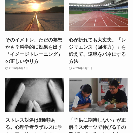
そのイメトレ、ただの妄想
心が折れても大丈夫。「レ
かも？科学的に効果を出す
ジリエンス（回復力）」を
「イメージトレーニング」
鍛えて、逆境をバネにする
の正しいやり方
方法
2026年6月4日
2026年6月3日
ストレス対処は8種類あ
「子供に期待しない」が正
る。心理学者ラザルスに学
解？スポーツで伸びる子の