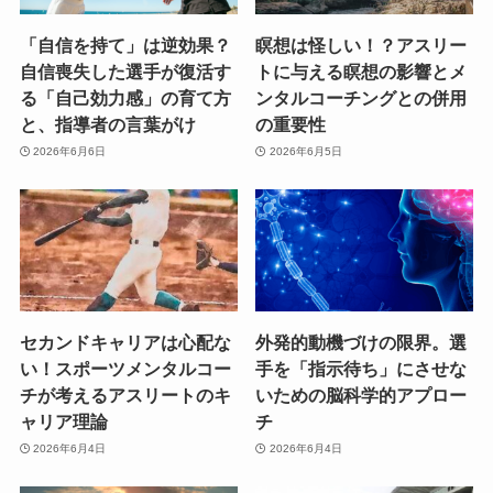
「自信を持て」は逆効果？
瞑想は怪しい！？アスリー
自信喪失した選手が復活す
トに与える瞑想の影響とメ
る「自己効力感」の育て方
ンタルコーチングとの併用
と、指導者の言葉がけ
の重要性
2026年6月6日
2026年6月5日
セカンドキャリアは心配な
外発的動機づけの限界。選
い！スポーツメンタルコー
手を「指示待ち」にさせな
チが考えるアスリートのキ
いための脳科学的アプロー
ャリア理論
チ
2026年6月4日
2026年6月4日