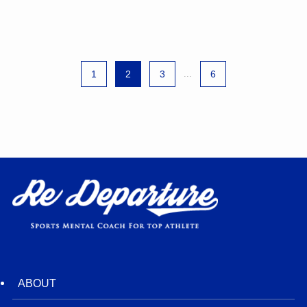
1
2
3
...
6
ABOUT