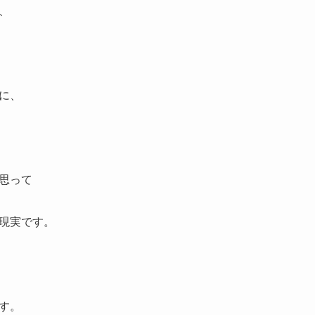
、
に、
思って
現実です。
す。