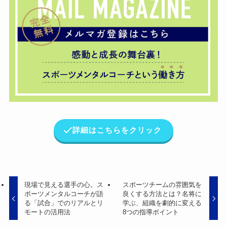
詳細はこちらをクリック
現場で見える選手の心。ス
スポーツチームの雰囲気を
ポーツメンタルコーチが語
良くする方法とは？名将に
る「試合」でのリアルとリ
学ぶ、組織を劇的に変える
モートの活用法
8つの指導ポイント