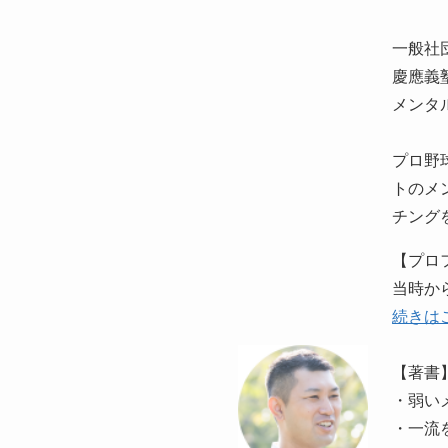
一般社
慶應義
メンタ
プロ野
トのメ
チング
【プロ
当時か
続きは
【著書
・弱い
・一流