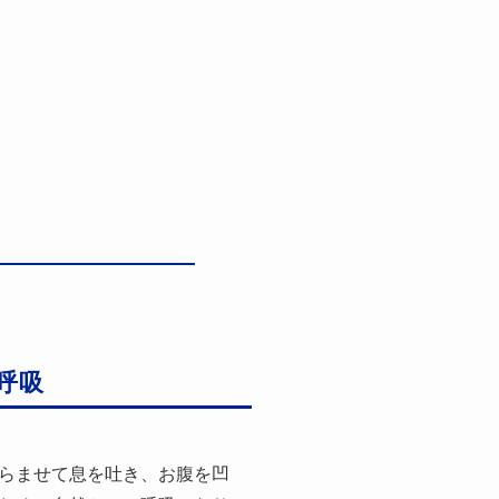
呼吸
らませて息を吐き、お腹を凹