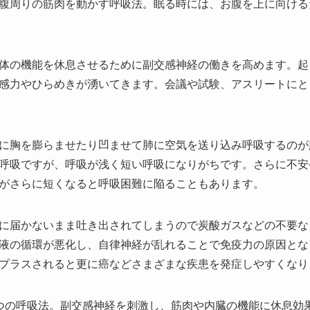
腹周りの筋肉を動かす呼吸法。眠る時には、お腹を上に向ける
体の機能を休息させるために副交感神経の働きを高めます。起
感力やひらめきが湧いてきます。会議や試験、アスリートにと
に胸を膨らませたり凹ませて肺に空気を送り込み呼吸するのが
呼吸ですが、呼吸が浅く短い呼吸になりがちです。さらに不安
がさらに短くなると呼吸困難に陥ることもあります。
に届かないまま吐き出されてしまうので炭酸ガスなどの不要な
液の循環が悪化し、自律神経が乱れることで免疫力の原因とな
プラスされると更に癌などさまざまな疾患を発症しやすくなり
つの呼吸法。副交感神経を刺激し、筋肉や内臓の機能に休息効