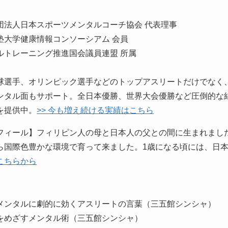
団法人日本スポーツメンタルコーチ協会 代表理事
塾大学健康情報コンソーシアム 会員
ルトレーニング推進国会議員連盟 所属
球選手、オリンピック選手などのトップアスリートだけでなく
ンタル面もサポート。全日本優勝、世界大会優勝など圧倒的な
を提供中。
>> 今も増え続ける実績はこちら
フィール】フィリピン人の母と日本人の父との間に生まれまし
ら国際色豊かな環境で育って来ました。1歳になる頃には、日
こちらから
】
メンタルに劇的に効くアスリートの言葉（三五館シンシャ）
をめざすメンタル術（三五館シンシャ）