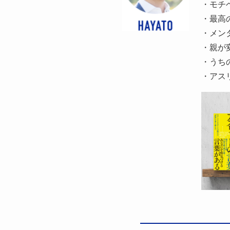
・モチ
・最高
・メン
・親が
・うち
・アスリ