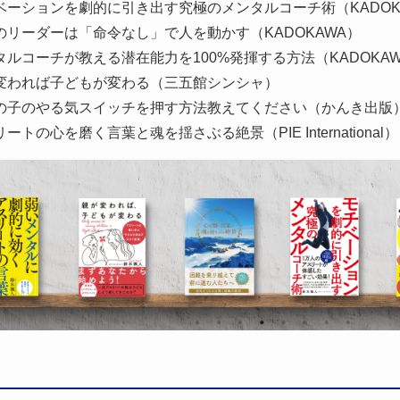
ベーションを劇的に引き出す究極のメンタルコーチ術（KADOK
のリーダーは「命令なし」で人を動かす（KADOKAWA）
タルコーチが教える潜在能力を100%発揮する方法（KADOKA
変われば子どもが変わる（三五館シンシャ）
の子のやる気スイッチを押す方法教えてください（かんき出版
ートの心を磨く言葉と魂を揺さぶる絶景（PIE International