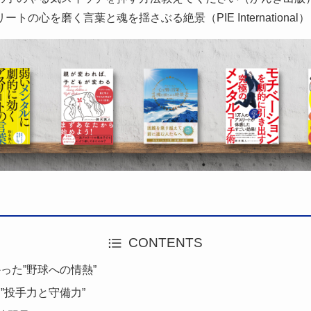
ートの心を磨く言葉と魂を揺さぶる絶景（PIE International
CONTENTS
った”野球への情熱”
”投手力と守備力”