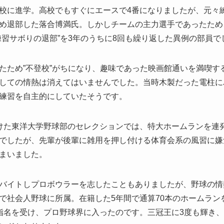
校に進学。高校でもすぐにエースで4番になりましたが、元々
め退部した落合博満氏。しかしチームの主力選手であったため
練習サボりの退部”を3年のうちに8回も繰り返した異例の部員で
たため”不登校”がちになり、趣味であった映画館通いを満喫す
しての情熱は消えてはいませんでした。当時木製だった電柱に
練習を自主的にしていたそうです。
けた東洋大学野球部のセレクションでは、特大ホームランを連
でしたが、先輩が後輩に雑用を押し付ける体育会系の風習に嫌
まいました。
バイトしプロボウラーを志したこともありましたが、野球の情
で社会人野球に所属。在籍した5年間で通算70本のホームラン
指名を受け、プロ野球界に入ったのです。三冠王に3度も輝き