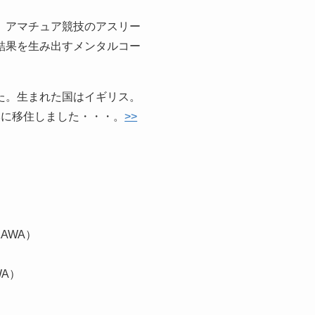
、アマチュア競技のアスリー
結果を生み出すメンタルコー
た。生まれた国はイギリス。
本に移住しました・・・。
>>
AWA）
WA）
）