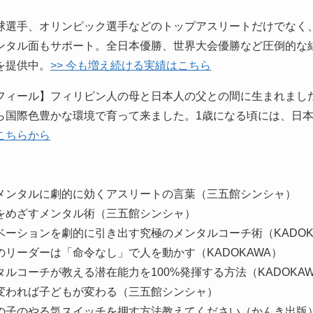
球選手、オリンピック選手などのトップアスリートだけでなく
ンタル面もサポート。全日本優勝、世界大会優勝など圧倒的な
を提供中。
>> 今も増え続ける実績はこちら
フィール】フィリピン人の母と日本人の父との間に生まれまし
ら国際色豊かな環境で育って来ました。1歳になる頃には、日
こちらから
】
メンタルに劇的に効くアスリートの言葉（三五館シンシャ）
をめざすメンタル術（三五館シンシャ）
ベーションを劇的に引き出す究極のメンタルコーチ術（KADOK
のリーダーは「命令なし」で人を動かす（KADOKAWA）
タルコーチが教える潜在能力を100%発揮する方法（KADOKA
変われば子どもが変わる（三五館シンシャ）
の子のやる気スイッチを押す方法教えてください（かんき出版