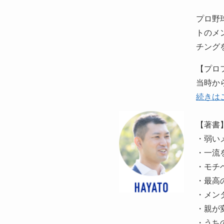
プロ野
トのメ
チング
【プロ
当時か
続きは
【著書
・弱い
・一流
・モチ
・最高
・メン
・親が
・うち