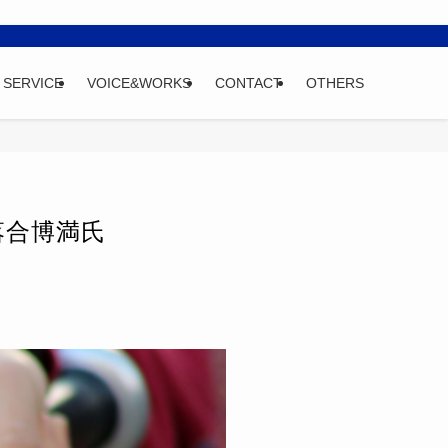
SERVICE
VOICE&WORKS
CONTACT
OTHERS
落合博満氏