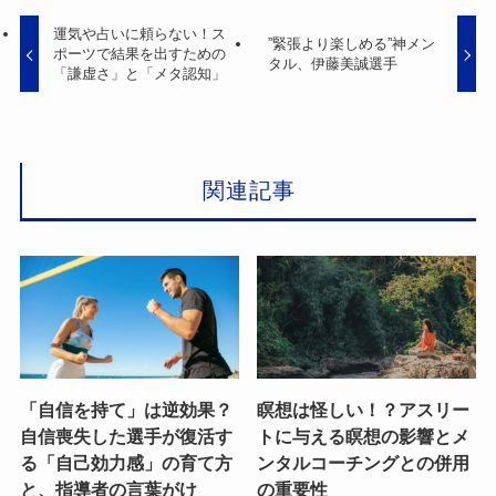
運気や占いに頼らない！ス
”緊張より楽しめる”神メン
ポーツで結果を出すための
タル、伊藤美誠選手
「謙虚さ」と「メタ認知」
関連記事
「自信を持て」は逆効果？
瞑想は怪しい！？アスリー
自信喪失した選手が復活す
トに与える瞑想の影響とメ
る「自己効力感」の育て方
ンタルコーチングとの併用
と、指導者の言葉がけ
の重要性