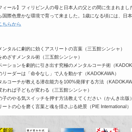
フィール】フィリピン人の母と日本人の父との間に生まれまし
ら国際色豊かな環境で育って来ました。1歳になる頃には、日
こちらから
】
メンタルに劇的に効くアスリートの言葉（三五館シンシャ）
をめざすメンタル術（三五館シンシャ）
ベーションを劇的に引き出す究極のメンタルコーチ術（KADOK
のリーダーは「命令なし」で人を動かす（KADOKAWA）
タルコーチが教える潜在能力を100%発揮する方法（KADOKA
変われば子どもが変わる（三五館シンシャ）
の子のやる気スイッチを押す方法教えてください（かんき出版
ートの心を磨く言葉と魂を揺さぶる絶景（PIE International