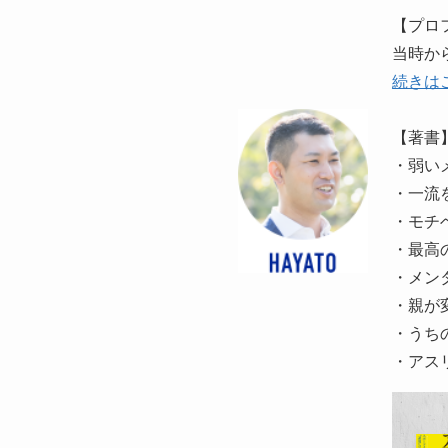
【プロ
当時か
続きは
【著書
・弱い
・一流
・モチ
・最高
・メン
・親が
・うち
・アスリ