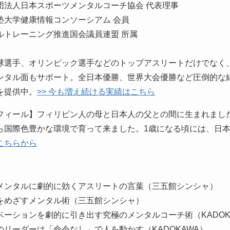
団法人日本スポーツメンタルコーチ協会 代表理事
塾大学健康情報コンソーシアム 会員
ルトレーニング推進国会議員連盟 所属
球選手、オリンピック選手などのトップアスリートだけでなく
ンタル面もサポート。全日本優勝、世界大会優勝など圧倒的な
を提供中。
>> 今も増え続ける実績はこちら
フィール】フィリピン人の母と日本人の父との間に生まれまし
ら国際色豊かな環境で育って来ました。1歳になる頃には、日
こちらから
】
メンタルに劇的に効くアスリートの言葉（三五館シンシャ）
をめざすメンタル術（三五館シンシャ）
ベーションを劇的に引き出す究極のメンタルコーチ術（KADOK
のリーダーは「命令なし」で人を動かす（KADOKAWA）