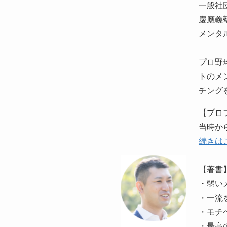
一般社
慶應義
メンタ
プロ野
トのメ
チング
【プロ
当時か
続きは
【著書
・弱い
・一流
・モチ
・最高