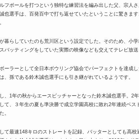
ルフボールを打つという独特な練習法を編み出した父、宗人さ
誠也選手は、百発百中で打ち返せていたということに驚きます
。
が暮らしていたのも荒川区という設定でした。そのため、小学
スバッティングをしていた実際の映像なども交えてテレビ放送
ボーラーとして全日本ボウリング協会でパーフェクトを達成し
は、孫である鈴木誠也選手にも引き継がれているようです。
し、1年の秋からエースピッチャーとなった鈴木誠也選手。2
して、３年生の夏も準決勝で成立学園高校に敗れ2年連続ベス
た。
して最速148キロのストレートを記録、バッターとしても高校