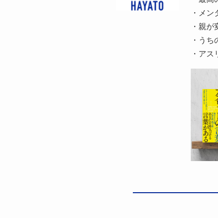
・メン
・親が
・うち
・アスリ