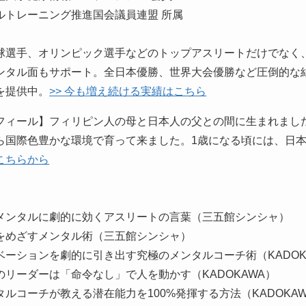
ルトレーニング推進国会議員連盟 所属
球選手、オリンピック選手などのトップアスリートだけでなく
ンタル面もサポート。全日本優勝、世界大会優勝など圧倒的な
を提供中。
>> 今も増え続ける実績はこちら
フィール】フィリピン人の母と日本人の父との間に生まれまし
ら国際色豊かな環境で育って来ました。1歳になる頃には、日
こちらから
】
メンタルに劇的に効くアスリートの言葉（三五館シンシャ）
をめざすメンタル術（三五館シンシャ）
ベーションを劇的に引き出す究極のメンタルコーチ術（KADOK
のリーダーは「命令なし」で人を動かす（KADOKAWA）
タルコーチが教える潜在能力を100%発揮する方法（KADOKA