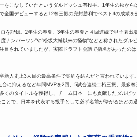
ーをこなしていたというダルビッシュ有投手。1年生の秋から
で全国デビューすると12奪三振の完封勝利でベスト4の成績を
0キロを記録。2年生の春夏、3年生の春夏と４回連続で甲子園出
目度ナンバーワン”や”松坂大輔以来の怪物”などと称されたダル
注目されていましたが、実際ドラフト会議で指名があったのは
卒新人史上3人目の最高条件で契約を結んだと言われています
点台に抑えるなど年間MVPを2回、5試合連続二桁三振、最多
多くのタイトルを獲得し、チーム日本一にも貢献したダルビッ
たことで、日本を代表する投手として必ず名前が挙がるほどの