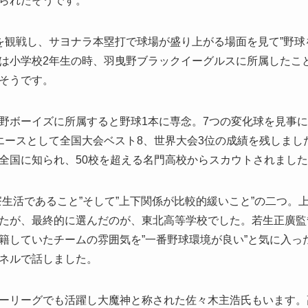
られたそうです。
を観戦し、サヨナラ本塁打で球場が盛り上がる場面を見て”野球
は小学校2年生の時、羽曳野ブラックイーグルスに所属したこ
そうです。
野ボーイズに所属すると野球1本に専念。7つの変化球を見事
エースとして全国大会ベスト8、世界大会3位の成績を残しました
全国に知られ、50校を超える名門高校からスカウトされまし
寮生活であること”そして”上下関係が比較的緩いこと”の二つ。
たが、最終的に選んだのが、東北高等学校でした。若生正廣監
籍していたチームの雰囲気を”一番野球環境が良い”と気に入っ
ャンネルで話しました。
ーリーグでも活躍し大魔神と称された佐々木主浩氏もいます。