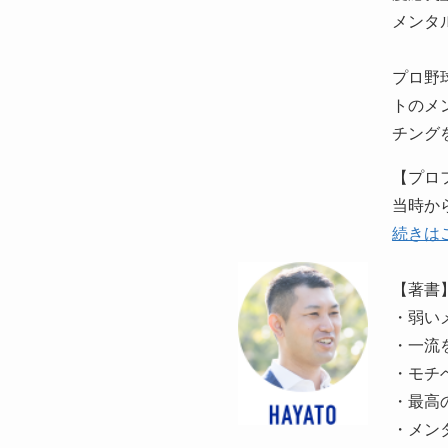
メンタ
プロ野
トのメ
チング
【プロ
当時か
続きは
【著書
・弱い
・一流
・モチ
・最高
・メン