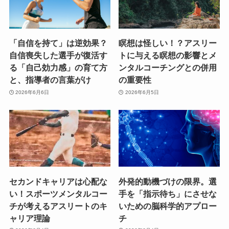
「自信を持て」は逆効果？
瞑想は怪しい！？アスリー
自信喪失した選手が復活す
トに与える瞑想の影響とメ
る「自己効力感」の育て方
ンタルコーチングとの併用
と、指導者の言葉がけ
の重要性
2026年6月6日
2026年6月5日
セカンドキャリアは心配な
外発的動機づけの限界。選
い！スポーツメンタルコー
手を「指示待ち」にさせな
チが考えるアスリートのキ
いための脳科学的アプロー
ャリア理論
チ