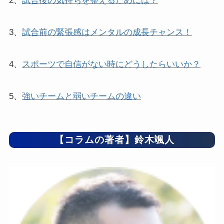
2、
試合後の気持ちを整えるためには？
3、
試合前の緊張感はメンタルの成長チャンス！
4、
スポーツで自信がない時にどうしたらいいか？
5、
強いチームと弱いチームの違い
【コラムの著者】鈴木颯人