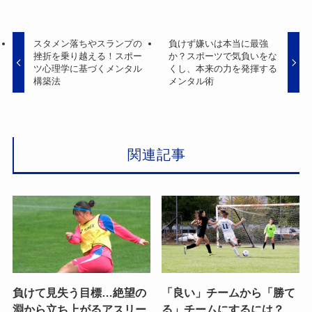
スタメン落ちやスランプの
負けず嫌いは本当に最強
挫折を乗り越える！スポー
か？スポーツで気負いをな
ツ心理学に基づくメンタル
くし、本来の力を発揮する
構築法
メンタル術
関連記事
負けて見失う目標…絶望の
「良い」チームから「勝て
淵から立ち上がるアスリー
る」チームにするには？