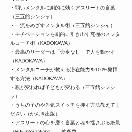
・弱いメンタルに劇的に効くアスリートの言葉
（三五館シンシャ）
・一流をめざすメンタル術（三五館シンシャ）
・モチベーションを劇的に引き出す究極のメンタ
ルコーチ術（KADOKAWA）
・最高のリーダーは「命令なし」で人を動かす
（KADOKAWA）
・メンタルコーチが教える潜在能力を100%発揮
する方法（KADOKAWA）
・親が変われば子どもが変わる（三五館シンシ
ャ）
・うちの子のやる気スイッチを押す方法教えてく
ださい（かんき出版）
・アスリートの心を磨く言葉と魂を揺さぶる絶景
（PIE International） 他多数